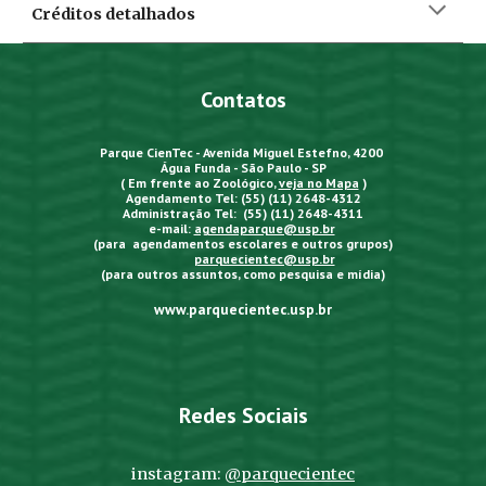
Créditos detalhados
Contatos
Parque CienTec - Avenida Miguel Estefno, 4200
Água Funda - São Paulo - SP
( Em frente ao Zoológico,
veja no Mapa
)
Agendamento Tel: (55) (11) 2648-4312
Administração Tel: (55) (11) 2648-4311
e-mail:
agendaparque@usp.br
(para agendamentos escolares e outros grupos)
parquecientec@usp.br
(para outros assuntos, como pesquisa e mídia)
www.parquecientec.usp.br
Redes Sociais
instagram:
@parquecientec