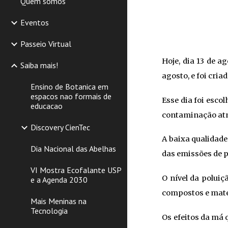
Quem somos
Eventos
Passeio Virtual
Hoje, dia 13 de 
Saiba mais!
agosto, e foi cri
Ensino de Botanica em
espacos nao formais de
Esse dia foi esco
educacao
contaminação atmo
Discovery CienTec
A baixa qualidad
Dia Nacional das Abelhas
das emissões de 
VI Mostra Ecofalante USP
O nível da poluiç
e a Agenda 2030
compostos e mater
Mais Meninas na
Tecnologia
Os efeitos da má 