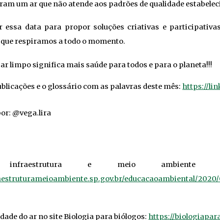
ram um ar que não atende aos padrões de qualidade estabele
 essa data para propor soluções criativas e participativ
o que respiramos a todo o momento.
ar limpo significa mais saúde para todos e para o planeta!!!
blicações e o glossário com as palavras deste mês:
https://li
or: @vega.lira
infraestrutura e meio ambiente
aestruturameioambiente.sp.gov.br/educacaoambiental/2020/
dade do ar no site Biologia para biólogos:
https://biologiapa