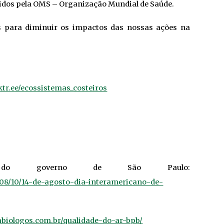
cidos pela OMS – Organização Mundial de Saúde.
as para diminuir os impactos das nossas ações na
nktr.ee/ecossistemas_costeiros
 do governo de São Paulo:
08/10/14-de-agosto-dia-interamericano-de-
rabiologos.com.br/qualidade-do-ar-bpb/