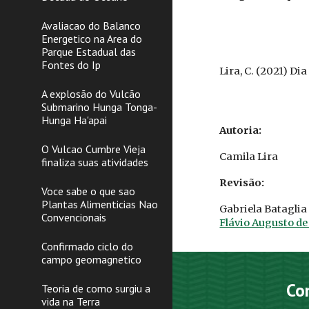
Avaliacao do Balanco
Energetico na Area do
Parque Estadual das
Fontes do Ip
Lira
, C.
(2021) Dia
A explosão do Vulcão
Submarino Hunga Tonga-
Hunga Ha'apai
Autoria:
O Vulcao Cumbre Vieja
Camila Lira
finaliza suas atividades
Revisão:
Voce sabe o que sao
Plantas Alimenticias Nao
Gabriela Bataglia
Convencionais
Flávio Augusto d
Confirmado ciclo do
campo geomagnetico
Co
Teoria de como surgiu a
vida na Terra