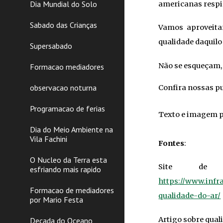
Dia Mundial do Solo
americanas respi
Sabado das Crianças
Vamos aproveitar
qualidade daquil
Supersabado
Não se esqueçam, 
Formacao mediadores
observacao noturna
Confira nossas pu
Programacao de ferias
Texto e imagem p
Dia do Meio Ambiente na
Vila Fachini
Fontes
:
O Nucleo da Terra esta
Site de 
esfriando mais rapido
https://www.infr
Formacao de mediadores
qualidade-do-ar/
por Mario Festa
Artigo sobre quali
Decada do Oceano