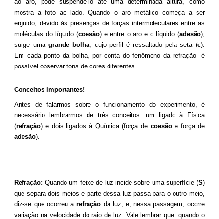
ao aro, pode suspendê-lo até uma determinada altura, como
mostra a foto ao lado. Quando o aro metálico começa a ser
erguido, devido às presenças de forças intermoleculares entre as
moléculas do líquido (
coesão
) e entre o aro e o líquido (
adesão
),
surge uma
grande bolha
, cujo perfil é ressaltado pela seta (
c
).
Em cada ponto da bolha, por conta do fenômeno da refração, é
possível observar tons de cores diferentes.
Conceitos importantes!
Antes de falarmos sobre o funcionamento do experimento, é
necessário lembrarmos de três conceitos: um ligado à Física
(
refração
) e dois ligados à Química (força de
coesão
e força de
adesão
).
Refração:
Quando um feixe de luz incide sobre uma superfície (
S
)
que separa dois meios e parte dessa luz passa para o outro meio,
diz-se que ocorreu a
refração
da luz; e, nessa passagem, ocorre
variação na velocidade do raio de luz. Vale lembrar que: quando o