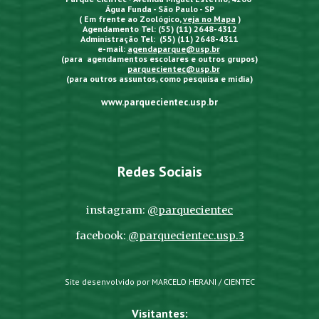
Água Funda - São Paulo - SP
( Em frente ao Zoológico,
veja no Mapa
)
Agendamento Tel: (55) (11) 2648-4312
Administração Tel: (55) (11) 2648-4311
e-mail:
agendaparque@usp.br
(para agendamentos escolares e outros grupos)
parquecientec@usp.br
(para outros assuntos, como pesquisa e mídia)
www.parquecientec.usp.br
Redes Sociais
instagram:
@parquecientec
facebook:
@parquecientec.usp.3
Site desenvolvido por MARCELO HERANI / CIENTEC
Visitantes: