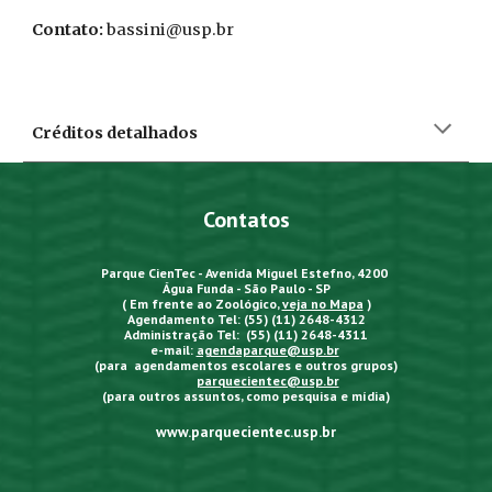
Contato:
bassini@usp.br
Créditos detalhados
Contatos
Parque CienTec - Avenida Miguel Estefno, 4200
Água Funda - São Paulo - SP
( Em frente ao Zoológico,
veja no Mapa
)
Agendamento Tel: (55) (11) 2648-4312
Administração Tel: (55) (11) 2648-4311
e-mail:
agendaparque@usp.br
(para agendamentos escolares e outros grupos)
parquecientec@usp.br
(para outros assuntos, como pesquisa e mídia)
www.parquecientec.usp.br