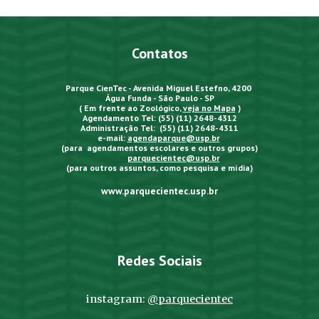
Contatos
Parque CienTec - Avenida Miguel Estefno, 4200
Água Funda - São Paulo - SP
( Em frente ao Zoológico,
veja no Mapa
)
Agendamento Tel: (55) (11) 2648-4312
Administração Tel: (55) (11) 2648-4311
e-mail:
agendaparque@usp.br
(para agendamentos escolares e outros grupos)
parquecientec@usp.br
(para outros assuntos, como pesquisa e mídia)
www.parquecientec.usp.br
Redes Sociais
instagram:
@parquecientec