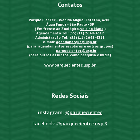
Contatos
Parque CienTec - Avenida Miguel Estefno, 4200
Água Funda - São Paulo - SP
( Em frente ao Zoológico,
veja no Mapa
)
Agendamento Tel: (55) (11) 2648-4312
Administração Tel: (55) (11) 2648-4311
e-mail:
agendaparque@usp.br
(para agendamentos escolares e outros grupos)
parquecientec@usp.br
(para outros assuntos, como pesquisa e mídia)
www.parquecientec.usp.br
Redes Sociais
instagram:
@parquecientec
facebook:
@parquecientec.usp.3