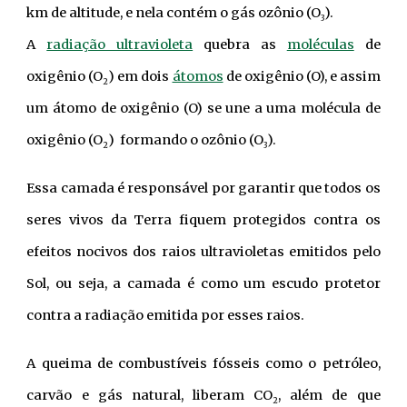
km de altitude, e nela contém o gás ozônio (O
).
3
A
radiação ultravioleta
quebra as
moléculas
de
oxigênio (O
) em dois
átomos
de oxigênio (O), e assim
2
um átomo de oxigênio (O) se une a uma molécula de
oxigênio (O
) formando o ozônio (O
).
2
3
Essa camada é responsável por garantir que todos os
seres vivos da Terra fiquem protegidos contra os
efeitos nocivos dos raios ultravioletas emitidos pelo
Sol, ou seja, a camada é como um escudo protetor
contra a radiação emitida por esses raios.
A queima de combustíveis fósseis como o petróleo,
carvão e gás natural, liberam CO
, além de que
2