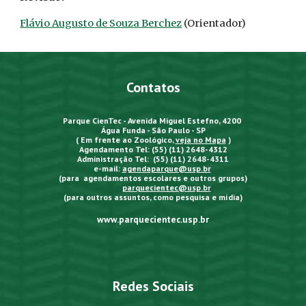
Flávio Augusto de Souza Berchez
(Orientador)
Contatos
Parque CienTec - Avenida Miguel Estefno, 4200
Água Funda - São Paulo - SP
( Em frente ao Zoológico,
veja no Mapa
)
Agendamento Tel: (55) (11) 2648-4312
Administração Tel: (55) (11) 2648-4311
e-mail:
agendaparque@usp.br
(para agendamentos escolares e outros grupos)
parquecientec@usp.br
(para outros assuntos, como pesquisa e mídia)
www.parquecientec.usp.br
Redes Sociais