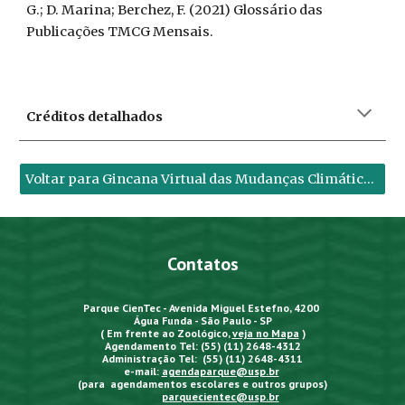
G.; D. Marina; Berchez, F. (2021)
Glossário das
Publicações TMCG Mensais.
Créditos detalhados
Voltar para Gincana Virtual das Mudanças Climáticas Globais
Contatos
Parque CienTec - Avenida Miguel Estefno, 4200
Água Funda - São Paulo - SP
( Em frente ao Zoológico,
veja no Mapa
)
Agendamento Tel: (55) (11) 2648-4312
Administração Tel: (55) (11) 2648-4311
e-mail:
agendaparque@usp.br
(para agendamentos escolares e outros grupos)
parquecientec@usp.br