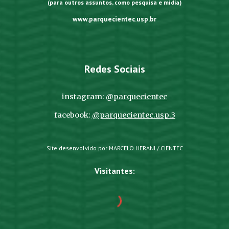
(para outros assuntos, como pesquisa e mídia)
www.parquecientec.usp.br
Redes Sociais
instagram:
@parquecientec
facebook:
@parquecientec.usp.3
Site desenvolvido por MARCELO HERANI / CIENTEC
Visitantes: