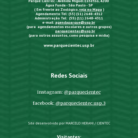
Parque CienTec - Avenida Miguel Estefno, 4200
Água Funda - São Paulo - SP
( Em frente ao Zoológico,
veja no Mapa
)
Agendamento Tel: (55) (11) 2648-4312
Administração Tel: (55) (11) 2648-4311
e-mail:
agendaparque@usp.br
(para agendamentos escolares e outros grupos)
parquecientec@usp.br
(para outros assuntos, como pesquisa e mídia)
www.parquecientec.usp.br
Redes Sociais
instagram:
@parquecientec
facebook:
@parquecientec.usp.3
Site desenvolvido por MARCELO HERANI / CIENTEC
Visitantes: