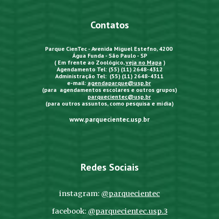
Contatos
Parque CienTec - Avenida Miguel Estefno, 4200
Água Funda - São Paulo - SP
( Em frente ao Zoológico,
veja no Mapa
)
Agendamento Tel: (55) (11) 2648-4312
Administração Tel: (55) (11) 2648-4311
e-mail:
agendaparque@usp.br
(para agendamentos escolares e outros grupos)
parquecientec@usp.br
(para outros assuntos, como pesquisa e mídia)
www.parquecientec.usp.br
Redes Sociais
instagram:
@parquecientec
facebook:
@parquecientec.usp.3