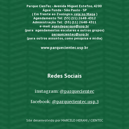
Parque CienTec - Avenida Miguel Estefno, 4200
Água Funda - São Paulo - SP
( Em frente ao Zoológico,
veja no Mapa
)
Agendamento Tel: (55) (11) 2648-4312
Administração Tel: (55) (11) 2648-4311
e-mail:
agendaparque@usp.br
(para agendamentos escolares e outros grupos)
parquecientec@usp.br
(para outros assuntos, como pesquisa e mídia)
www.parquecientec.usp.br
Redes Sociais
instagram:
@parquecientec
facebook:
@parquecientec.usp.3
Site desenvolvido por MARCELO HERANI / CIENTEC