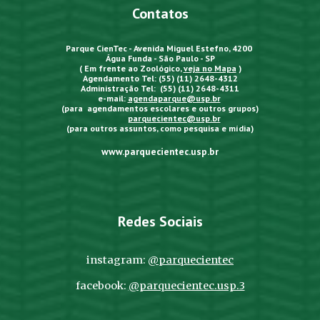
Contatos
Parque CienTec - Avenida Miguel Estefno, 4200
Água Funda - São Paulo - SP
( Em frente ao Zoológico,
veja no Mapa
)
Agendamento Tel: (55) (11) 2648-4312
Administração Tel: (55) (11) 2648-4311
e-mail:
agendaparque@usp.br
(para agendamentos escolares e outros grupos)
parquecientec@usp.br
(para outros assuntos, como pesquisa e mídia)
www.parquecientec.usp.br
Redes Sociais
instagram:
@parquecientec
facebook:
@parquecientec.usp.3