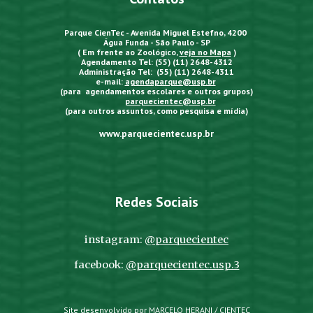
Parque CienTec - Avenida Miguel Estefno, 4200
Água Funda - São Paulo - SP
( Em frente ao Zoológico,
veja no Mapa
)
Agendamento Tel: (55) (11) 2648-4312
Administração Tel: (55) (11) 2648-4311
e-mail:
agendaparque@usp.br
(para agendamentos escolares e outros grupos)
parquecientec@usp.br
(para outros assuntos, como pesquisa e mídia)
www.parquecientec.usp.br
Redes Sociais
instagram:
@parquecientec
facebook:
@parquecientec.usp.3
Site desenvolvido por MARCELO HERANI / CIENTEC