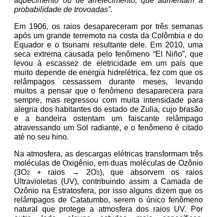
aquecimento ou de arrefecimento, que aumentam a
probabilidade de trovoadas”.
Em 1906, os raios desapareceram por três semanas
após um grande terremoto na costa da Colômbia e do
Equador e o tsunami resultante dele. Em 2010, uma
seca extrema causada pelo fenômeno “El Niño”, que
levou à escassez de eletricidade em um país que
muito depende de energia hidrelétrica, fez com que os
relâmpagos cessassem durante meses, levando
muitos a pensar que o fenômeno desaparecera para
sempre, mas regressou com muita intensidade para
alegria dos habitantes do estado de Zulia, cujo brasão
e a bandeira ostentam um faiscante relâmpago
atravessando um Sol radiante, e o fenômeno é citado
até no seu hino.
Na atmosfera, as descargas elétricas transformam três
moléculas de Oxigênio, em duas moléculas de Ozônio
(3O
+ raios → 2O
), que absorvem os raios
2
3
Ultravioletas (UV), contribuindo assim a Camada de
Ozônio na Estratosfera, por isso alguns dizem que os
relâmpagos de Catatumbo, serem o único fenômeno
natural que protege a atmosfera dos raios UV. Por