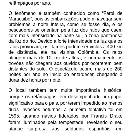
relâmpagos por ano.
O fenômeno é também conhecido como “Farol de
Maracaibo”, pois as embarcações podem navegar sem
problemas a noite inteira, como se fosse dia, e os
pescadores se orientam pela luz dos raios que caem
com mais intensidade na parte sul, a zona pantanosa
da foz do rio. Devido a forte intensidade da luz que os
raios provocam, os clarões
podem ser vistos a 400 km
de distância, até na vizinha Colômbia
.
Os raios
atingem mais de 10 km de altura, e normalmente os
trovões não chegam aos ouvidos por ocorrerem bem
distantes do solo. O espetáculo ocorre mais de 260
noites por ano no início do entardecer, chegando a
durar dez horas por noite.
O local também tem muita importância histórica,
porque os relâmpagos tem desempenhado um papel
significativo para o país, por terem impedido ao menos
duas invasões noturnas: a primeira tentativa foi em
1595, quando navios liderados por Francis Drake
foram iluminados pela tempestade, revelando o seu
ataque surpresa aos soldados espanhóis em