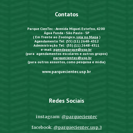
Contatos
Parque CienTec - Avenida Miguel Estefno, 4200
Água Funda - São Paulo - SP
( Em frente ao Zoológico,
veja no Mapa
)
Agendamento Tel: (55) (11) 2648-4312
Administração Tel: (55) (11) 2648-4311
e-mail:
agendaparque@usp.br
(para agendamentos escolares e outros grupos)
parquecientec@usp.br
(para outros assuntos, como pesquisa e mídia)
www.parquecientec.usp.br
Redes Sociais
instagram:
@parquecientec
facebook:
@parquecientec.usp.3