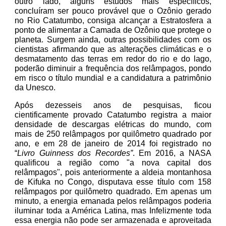
outro lado, alguns estudos mais específicos,
concluíram ser pouco provável que o Ozônio gerado
no Rio Catatumbo, consiga alcançar a Estratosfera a
ponto de alimentar a Camada de Ozônio que protege o
planeta. Surgem ainda, outras possibilidades com os
cientistas afirmando que as alterações climáticas e o
desmatamento das terras em redor do rio e do lago,
poderão diminuir a frequência dos relâmpagos, pondo
em risco o título mundial e a candidatura a patrimônio
da Unesco.
Após dezesseis anos de pesquisas, ficou
cientificamente provado Catatumbo registra a maior
densidade de descargas elétricas do mundo, com
mais de 250 relâmpagos por quilômetro quadrado por
ano, e em 28 de janeiro de 2014
foi registrado no
“
Livro Guinness dos Recordes”
. Em 2016, a NASA
qualificou a região como "a nova capital dos
relâmpagos", pois anteriormente a aldeia montanhosa
de Kifuka no Congo, disputava esse título com 158
relâmpagos por quilômetro quadrado. Em apenas um
minuto, a energia emanada pelos relâmpagos poderia
iluminar toda a América Latina, mas Infelizmente toda
essa energia não pode ser armazenada e aproveitada