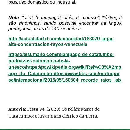
para uso doméstico ou industrial.
Nota:
“raio”, “relâmpago”, “faísca”, “corisco”, “lôstrego”
são sinônimos, sendo possível encontrar na língua
portuguesa, mais de 140 sinônimos.
http://actualidad.rt.com/actualidad/183070-lugar-
alta-concentracion-rayos-venezuela
https://elsumario.com/relampago-de-catatumbo-
podria-ser-patrimonio-de-la-
unesco/
https://pt.wikipedia.org/wiki/Rel%C3%A2mp
ago_do_Catatumbo
https://www.bbc.com/portugue
se/internacional/2016/05/160504_recorde_raios_lab
Autoria
: Festa, M. (2020) Os relâmpagos de
Catacumbo: o lugar mais elétrico da Terra.