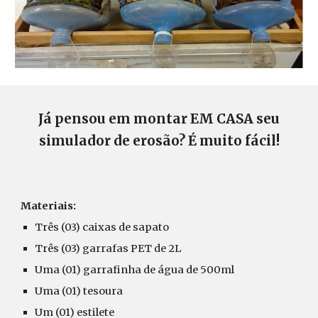
Já pensou em montar EM CASA seu
simulador de erosão? É muito fácil!
Materiais:
Três (03) caixas de sapato
Três (03)
g
arrafas P
ET
de 2L
Uma (01)
g
arrafinha de água de 500ml
Uma (01)
t
esoura
Um (01)
e
stilete